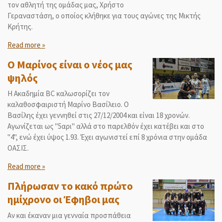
τον αθλητή της ομάδας μας, Χρήστο
Γεραναστάση, ο οποίος κλήθηκε για τους αγώνες της Μικτής
Κρήτης.
Read more »
Ο Μαρίνος είναι ο νέος μας
ψηλός
Η Ακαδημία ΒC καλωσορίζει τον
καλαθοσφαιριστή Μαρίνο Βασίλειο. Ο
Βασίλης έχει γεννηθεί στις 27/12/2004 και είναι 18 χρονών.
Αγωνίζεται ως "5αρι" αλλά στο παρελθόν έχει κατέβει και στο
"4", ενώ έχει ύψος 1.93. Έχει αγωνιστεί επί 8 χρόνια στην ομάδα
ΟΑΣΙΣ.
Read more »
Πλήρωσαν το κακό πρώτο
ημίχρονο οι Έφηβοι μας
Αν και έκαναν μια γενναία προσπάθεια