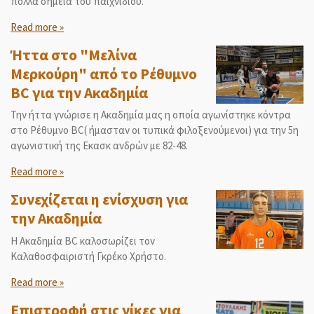
πολλά σημεία του παιχνιδιού.
Read more »
Ήττα στο "Μελίνα
Μερκούρη" από το Ρέθυμνο
BC για την Ακαδημία
Την ήττα γνώρισε η Ακαδημία μας η οποία αγωνίστηκε κόντρα
στο Ρέθυμνο BC( ήμασταν οι τυπικά φιλοξενούμενοι) για την 5η
αγωνιστική της Εκασκ ανδρών με 82-48.
Read more »
Συνεχίζεται η ενίσχυση για
την Ακαδημία
Η Ακαδημία ΒC καλοσωρίζει τον
Καλαθοσφαιριστή Γκρέκο Χρήστο.
Read more »
Επιστροφή στις νίκες για