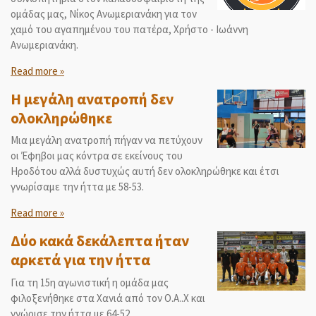
ομάδας μας, Νίκος Ανωμεριανάκη για τον
χαμό του αγαπημένου του πατέρα, Χρήστο - Ιωάννη
Ανωμεριανάκη.
Read more »
Η μεγάλη ανατροπή δεν
ολοκληρώθηκε
Μια μεγάλη ανατροπή πήγαν να πετύχουν
οι Έφηβοι μας κόντρα σε εκείνους του
Ηροδότου αλλά δυστυχώς αυτή δεν ολοκληρώθηκε και έτσι
γνωρίσαμε την ήττα με 58-53.
Read more »
Δύο κακά δεκάλεπτα ήταν
αρκετά για την ήττα
Για τη 15η αγωνιστική η ομάδα μας
φιλοξενήθηκε στα Χανιά από τον Ο.Α..Χ και
γνώρισε την ήττα με 64-52.