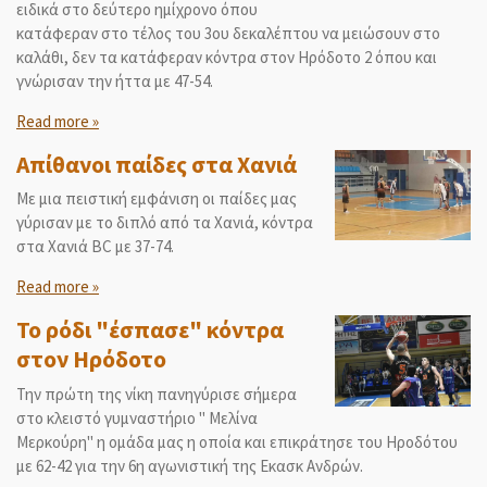
ειδικά στο δεύτερο ημίχρονο όπου
κατάφεραν στο τέλος του 3ου δεκαλέπτου να μειώσουν στο
καλάθι, δεν τα κατάφεραν κόντρα στον Ηρόδοτο 2 όπου και
γνώρισαν την ήττα με 47-54.
Read more »
Απίθανοι παίδες στα Χανιά
Με μια πειστική εμφάνιση οι παίδες μας
γύρισαν με το διπλό από τα Χανιά, κόντρα
στα Χανιά BC με 37-74.
Read more »
Το ρόδι "έσπασε" κόντρα
στον Ηρόδοτο
Την πρώτη της νίκη πανηγύρισε σήμερα
στο κλειστό γυμναστήριο " Μελίνα
Μερκούρη" η ομάδα μας η οποία και επικράτησε του Ηροδότου
με 62-42 για την 6η αγωνιστική της Εκασκ Ανδρών.