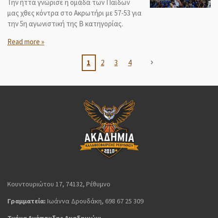
Την ήττα γνώρισε η ομάδα των Παίδων
μας χθες κόντρα στο Ακρωτήρι με 57-53 για
την 5η αγωνιστική της Β κατηγορίας.
Read more »
1
2
3
4
Κουντουριώτου 17, 74132, Ρέθυμνο
Γραμματεία:
Ιωάννα Δρουδάκη, 698 67 25 309
Τμήμα Ανάπτυξης Ακαδημιών: