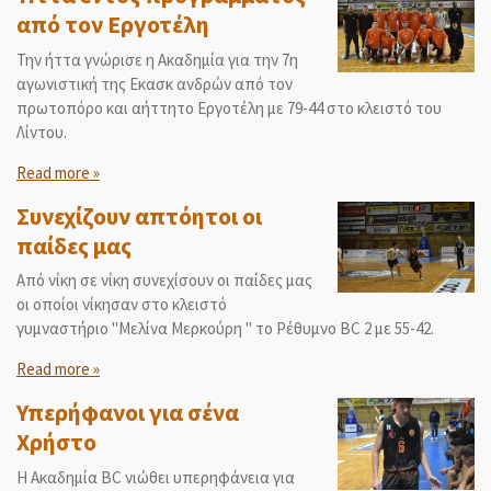
από τον Εργοτέλη
Την ήττα γνώρισε η Ακαδημία για την 7η
αγωνιστική της Εκασκ ανδρών από τον
πρωτοπόρο και αήττητο Εργοτέλη με 79-44 στο κλειστό του
Λίντου.
Read more »
Συνεχίζουν απτόητοι οι
παίδες μας
Από νίκη σε νίκη συνεχίσουν οι παίδες μας
οι οποίοι νίκησαν στο κλειστό
γυμναστήριο "Μελίνα Μερκούρη " το Ρέθυμνο BC 2 με 55-42.
Read more »
Υπερήφανοι για σένα
Χρήστο
Η Ακαδημία BC νιώθει υπερηφάνεια για