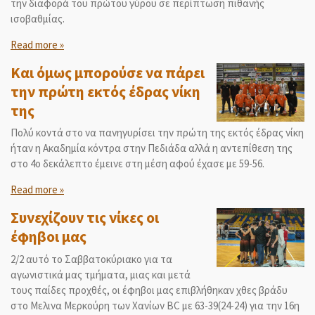
την διαφορά του πρώτου γύρου σε περίπτωση πιθανής
ισοβαθμίας.
Read more »
Και όμως μπορούσε να πάρει
την πρώτη εκτός έδρας νίκη
της
Πολύ κοντά στο να πανηγυρίσει την πρώτη της εκτός έδρας νίκη
ήταν η Ακαδημία κόντρα στην Πεδιάδα αλλά η αντεπίθεση της
στο 4ο δεκάλεπτο έμεινε στη μέση αφού έχασε με 59-56.
Read more »
Συνεχίζουν τις νίκες οι
έφηβοι μας
2/2 αυτό το Σαββατοκύριακο για τα
αγωνιστικά μας τμήματα, μιας και μετά
τους παίδες προχθές, οι έφηβοι μας επιβλήθηκαν χθες βράδυ
στο Μελινα Μερκούρη των Χανίων ΒC με 63-39(24-24) για την 16η