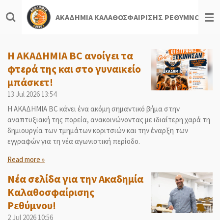
Skip
ΑΚΑΔΗΜΙΑ ΚΑΛΑΘΟΣΦΑΙΡΙΣΗΣ ΡΕΘΥΜΝΟΥ
to
main
content
Η ΑΚΑΔΗΜΙΑ BC ανοίγει τα
φτερά της και στο γυναικείο
μπάσκετ!
13 Jul 2026
13:54
Η ΑΚΑΔΗΜΙΑ BC κάνει ένα ακόμη σημαντικό βήμα στην
αναπτυξιακή της πορεία, ανακοινώνοντας με ιδιαίτερη χαρά τη
δημιουργία των τμημάτων κοριτσιών και την έναρξη των
εγγραφών για τη νέα αγωνιστική περίοδο.
Read more »
Νέα σελίδα για την Ακαδημία
Καλαθοσφαίρισης
Ρεθύμνου!
2 Jul 2026
10:56