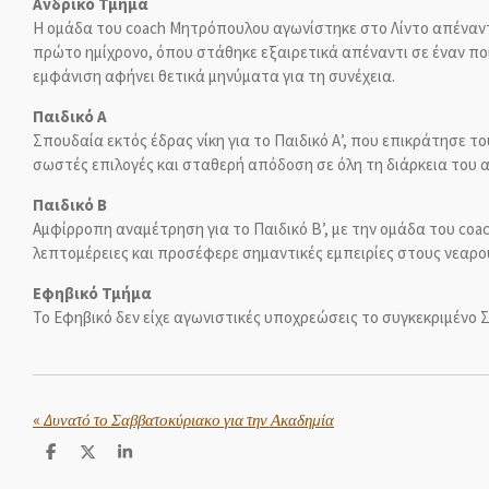
Ανδρικό Τμήμα
Η ομάδα του coach Μητρόπουλου αγωνίστηκε στο Λίντο απέναντι
πρώτο ημίχρονο, όπου στάθηκε εξαιρετικά απέναντι σε έναν ποι
εμφάνιση αφήνει θετικά μηνύματα για τη συνέχεια.
Παιδικό Α
Σπουδαία εκτός έδρας νίκη για το Παιδικό Α’, που επικράτησε 
σωστές επιλογές και σταθερή απόδοση σε όλη τη διάρκεια του 
Παιδικό Β
Αμφίρροπη αναμέτρηση για το Παιδικό Β’, με την ομάδα του coac
λεπτομέρειες και προσέφερε σημαντικές εμπειρίες στους νεαρο
Εφηβικό Τμήμα
Το Εφηβικό δεν είχε αγωνιστικές υποχρεώσεις το συγκεκριμένο 
«
Δυνατό το Σαββατοκύριακο για την Ακαδημία
S
S
S
h
h
h