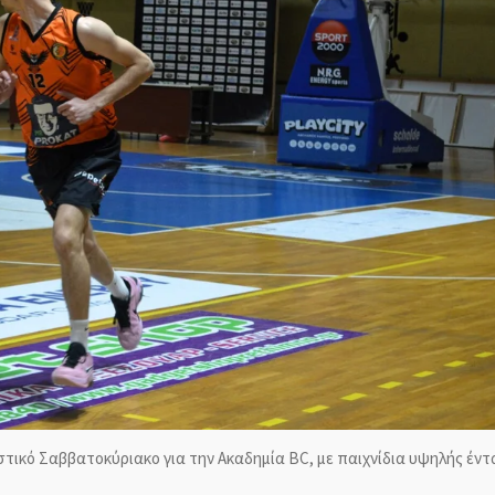
κό Σαββατοκύριακο για την Ακαδημία BC, με παιχνίδια υψηλής έντασ