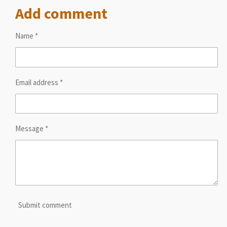
a
a
a
Add comment
r
r
r
e
e
e
Name *
Email address *
Message *
Submit comment