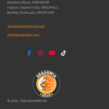
Κυριάκος Μίχας: 6948288288
Γιώργος Σαμπουντζής: 6932359111
Βασίλης Θεοδωρής: 6972971005
akadimia2010@gmail.com
info@akadimiabc.com
F
I
Y
T
a
n
o
i
c
s
u
k
e
t
T
T
b
a
u
o
o
g
b
k
o
r
e
k
a
m
© 2020 - 2026 ΑΚΑΔΗΜΙΑ BC