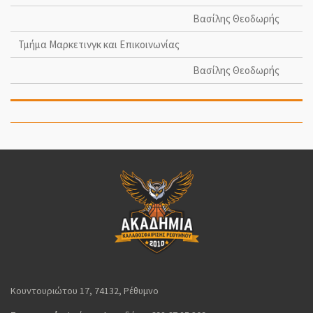
Βασίλης Θεοδωρής
Τμήμα Μαρκετινγκ και Επικοινωνίας
Βασίλης Θεοδωρής
Κουντουριώτου 17, 74132, Ρέθυμνο