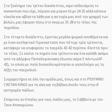
Στο ξεκίνημα του τρίτου δεκαλεπτου, εκμεταλλευόμενη το
momentum που είχε, πέρασε και μπροστά με 24-25 αλλά κάποια
εύκολα και αβίαστα λάθη και η αστοχία μας από την γραμμή των
βολών, μας έφεραν πίσω στο σκορ με 35-28 στο τέλος της
περιόδου.
Στο τέταρτο δεκάλεπτο, έχοντας μεγάλα ψυχικά αποθέματα και
με έναν εκπληκτικό Γερανασταση που πέτυχε τρία τρίποντα,
κατάφερε να ισοφαρίσει το παιχνίδι 42-42 περίπου 4 λεπτά πριν
το τέλος. Σε εκείνο το σημείο ένα τρίποντο και ένα καλάθι ακόμα
από τα αδέρφια Παπαδογιαννακη έδωσαν αέρα 5 πόντων(47-
42), το οποίο με πολύ δυσκολία κράτησαν οι γηπεδούχοι ως τη
λήξη του παιχνιδιού.
Συγχαρητήρια σε όλη την ομάδα μας, όπως και στο ΡΈΘΥΜΝΟ
CRETAN KINGS για τη νίκη και τη βέβαιη άνοδο τους στην Α'
κατηγορία παίδων.
Επόμενος αντίπαλος για τους παίδες μας, το Σάββατο με τον
Τανο Αποκορώνου.