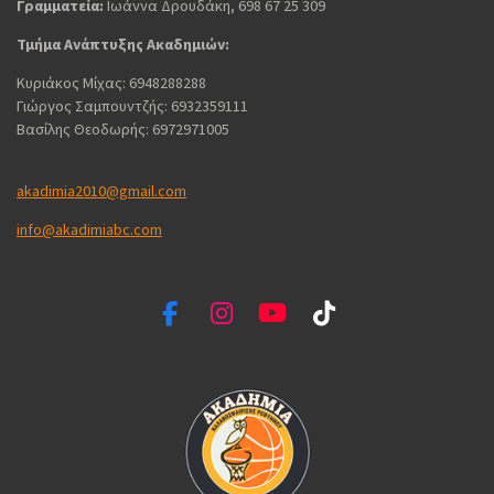
Γραμματεία:
Ιωάννα Δρουδάκη, 698 67 25 309
Τμήμα Ανάπτυξης Ακαδημιών:
Κυριάκος Μίχας: 6948288288
Γιώργος Σαμπουντζής: 6932359111
Βασίλης Θεοδωρής: 6972971005
akadimia2010@gmail.com
info@akadimiabc.com
F
I
Y
T
a
n
o
i
c
s
u
k
e
t
T
T
b
a
u
o
o
g
b
k
o
r
e
k
a