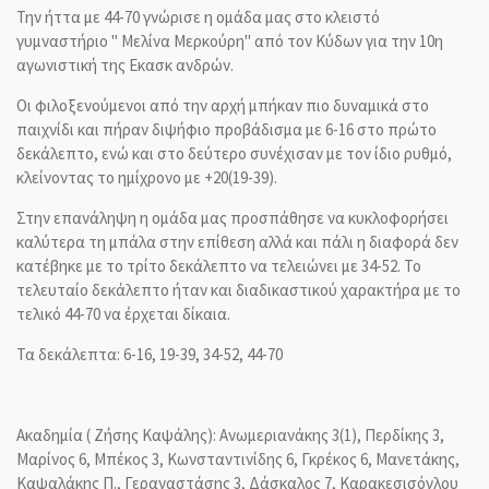
Την ήττα με 44-70 γνώρισε η ομάδα μας στο κλειστό
γυμναστήριο " Μελίνα Μερκούρη" από τον Κύδων για την 10η
αγωνιστική της Εκασκ ανδρών.
Οι φιλοξενούμενοι από την αρχή μπήκαν πιο δυναμικά στο
παιχνίδι και πήραν διψήφιο προβάδισμα με 6-16 στο πρώτο
δεκάλεπτο, ενώ και στο δεύτερο συνέχισαν με τον ίδιο ρυθμό,
κλείνοντας το ημίχρονο με +20(19-39).
Στην επανάληψη η ομάδα μας προσπάθησε να κυκλοφορήσει
καλύτερα τη μπάλα στην επίθεση αλλά και πάλι η διαφορά δεν
κατέβηκε με το τρίτο δεκάλεπτο να τελειώνει με 34-52. Το
τελευταίο δεκάλεπτο ήταν και διαδικαστικού χαρακτήρα με το
τελικό 44-70 να έρχεται δίκαια.
Τα δεκάλεπτα: 6-16, 19-39, 34-52, 44-70
Ακαδημία ( Ζήσης Καψάλης): Ανωμεριανάκης 3(1), Περδίκης 3,
Μαρίνος 6, Μπέκος 3, Κωνσταντινίδης 6, Γκρέκος 6, Μανετάκης,
Καψαλάκης Π., Γεραναστάσης 3, Δάσκαλος 7, Καρακεσισόγλου