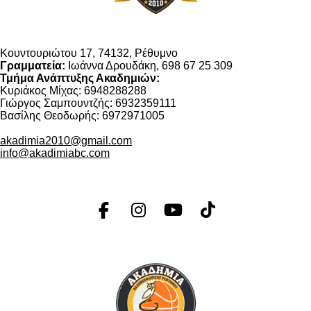
Κουντουριώτου 17, 74132, Ρέθυμνο
Γραμματεία:
Ιωάννα Δρουδάκη, 698 67 25 309
Τμήμα Ανάπτυξης Ακαδημιών:
Κυριάκος Μίχας: 6948288288
Γιώργος Σαμπουντζής: 6932359111
Βασίλης Θεοδωρής: 6972971005
akadimia2010@gmail.com
info@akadimiabc.com
F
I
Y
T
a
n
o
i
c
s
u
k
e
t
T
T
b
a
u
o
o
g
b
k