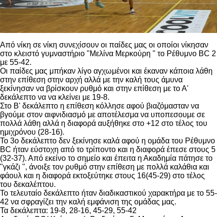
Από νίκη σε νίκη συνεχίσουν οι παίδες μας οι οποίοι νίκησαν
στο κλειστό γυμναστήριο "Μελίνα Μερκούρη " το Ρέθυμνο BC 2
με 55-42.
Οι παίδες μας μπήκαν λίγο αγχωμένοι και έκαναν κάποια λάθη
στην επίθεση στην αρχή αλλά με την καλή τους άμυνα
ξεκίνησαν να βρίσκουν ρυθμό και στην επίθεση με το Α'
δεκάλεπτο να να κλείνει με 19-8.
Στο Β' δεκάλεπτο η επίθεση κόλλησε αφού βιαζόμασταν να
βγούμε στον αιφνιδιασμό με αποτέλεσμα να υποπεσουμε σε
πολλά λάθη αλλά η διαφορά αυξήθηκε στο +12 στο τέλος του
ημιχρόνου (28-16).
Το 3ο δεκάλεπτο δεν ξεκίνησε καλά αφού η ομάδα του Ρέθυμνο
ΒC ήταν εύστοχη από το τρίποντο και η διαφορά έπεσε στους 5
(32-37). Από εκείνο το σημείο και έπειτα η Ακαδημία πάτησε το
"γκάζι ", άνοιξε τον ρυθμό στην επίθεση με πολλά καλάθια και
φάουλ και η διαφορά εκτοξεύτηκε στους 16(45-29) στο τέλος
του δεκαλέπτου.
Το τελευταίο δεκάλεπτο ήταν διαδικαστικού χαρακτήρα με το 55-
42 να σφραγίζει την καλή εμφάνιση της ομάδας μας.
Τα δεκάλεπτα: 19-8, 28-16, 45-29, 55-42