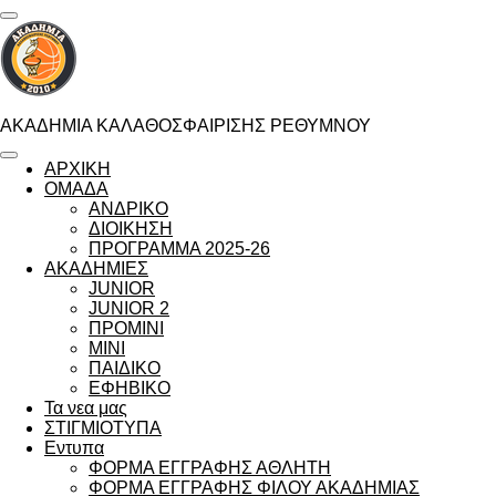
Skip
to
main
content
ΑΚΑΔΗΜΙΑ ΚΑΛΑΘΟΣΦΑΙΡΙΣΗΣ ΡΕΘΥΜΝΟΥ
ΑΡΧΙΚΗ
ΟΜΑΔΑ
ΑΝΔΡΙΚΟ
ΔΙΟΙΚΗΣΗ
ΠΡΟΓΡΑΜΜΑ 2025-26
ΑΚΑΔΗΜΙΕΣ
JUNIOR
JUNIOR 2
ΠΡΟΜΙΝΙ
MINI
ΠΑΙΔΙΚΟ
ΕΦΗΒΙΚΟ
Τα νεα μας
ΣΤΙΓΜΙΟΤΥΠΑ
Εντυπα
ΦΟΡΜΑ ΕΓΓΡΑΦΗΣ ΑΘΛΗΤΗ
ΦΟΡΜΑ ΕΓΓΡΑΦΗΣ ΦΙΛΟΥ ΑΚΑΔΗΜΙΑΣ