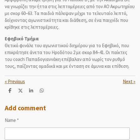
να γνωρίζει την ήττα στις λεπτομέρειες από τον ΑΟ Ακρωτηρίου
με σκορ 60–63. Τα παιδιά πάλεψαν μέχρι το τελευταίο λεπτό,
δείχνοντας αγωνιστικότητα και διάθεση, σε ένα παιχνίδι που
κρίθηκε στις λεπτομέρειες.
Εφηβικό Τμήμα
Θετικό φινάλε του αγωνιστικού διημέρου για το Εφηβικό, που
επικράτησε άνετα του Ηροδότου 2 με σκορ 84–41. Οι παίκτες
του coach Παπαδογιαννάκη επέβαλαν από νωρίς τον ρυθμό
τους, παίζοντας ομαδικά και με ένταση σε άμυνα και επίθεση.
«
Previous
Next
»
S
S
S
S
h
h
h
h
a
a
a
a
r
r
r
r
Add comment
e
e
e
e
Name *