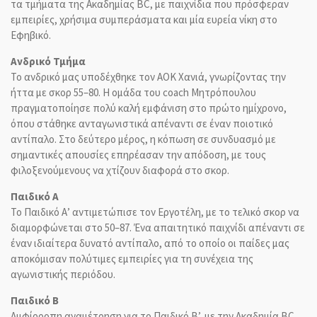
τα τμήματα της Ακαδημίας BC, με παιχνίδια που πρόσφεραν
εμπειρίες, χρήσιμα συμπεράσματα και μία ευρεία νίκη στο
Εφηβικό.
Ανδρικό Τμήμα
Το ανδρικό μας υποδέχθηκε τον ΑΟΚ Χανιά, γνωρίζοντας την
ήττα με σκορ 55–80. Η ομάδα του coach Μητρόπουλου
πραγματοποίησε πολύ καλή εμφάνιση στο πρώτο ημίχρονο,
όπου στάθηκε ανταγωνιστικά απέναντι σε έναν ποιοτικό
αντίπαλο. Στο δεύτερο μέρος, η κόπωση σε συνδυασμό με
σημαντικές απουσίες επηρέασαν την απόδοση, με τους
φιλοξενούμενους να χτίζουν διαφορά στο σκορ.
Παιδικό Α
Το Παιδικό Α’ αντιμετώπισε τον Εργοτέλη, με το τελικό σκορ να
διαμορφώνεται στο 50–87. Ένα απαιτητικό παιχνίδι απέναντι σε
έναν ιδιαίτερα δυνατό αντίπαλο, από το οποίο οι παίδες μας
αποκόμισαν πολύτιμες εμπειρίες για τη συνέχεια της
αγωνιστικής περιόδου.
Παιδικό Β
Αμφίρροπη αναμέτρηση για το Παιδικό Β’, με την Ακαδημία BC