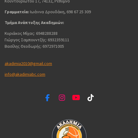
Κουντουριώτου 17, 74132, Ρέθυμνο
Γραμματεία:
Ιωάννα Δρουδάκη, 698 67 25 309
Τμήμα Ανάπτυξης Ακαδημιών:
Κυριάκος Μίχας: 6948288288
Γιώργος Σαμπουντζής: 6932359111
Βασίλης Θεοδωρής: 6972971005
akadimia2010@gmail.com
info@akadimiabc.com
F
I
Y
T
a
n
o
i
c
s
u
k
e
t
T
T
b
a
u
o
o
g
b
k