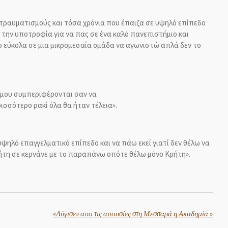
ς τραυματισμούς και τόσα χρόνια που έπαιζα σε υψηλό επίπεδο
ε την υποτροφία για να πας σε ένα καλό πανεπιστήμιο και
ιο εύκολα σε μια μικρομεσαία ομάδα να αγωνιστώ απλά δεν το
ι μου συμπεριφέρονται σαν να
ισσότερο ρακί όλα θα ήταν τέλεια».
 υψηλό επαγγελματικό επίπεδο και να πάω εκεί γιατί δεν θέλω να
ρήτη σε κερνάνε με το παραπάνω οπότε θέλω μόνο Κρήτη».
«Λύγισε» απο τις απουσίες στη Μεσσαρά η Ακαδημία
»