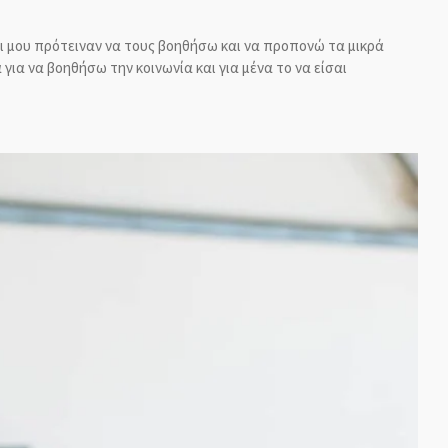
και μου πρότειναν να τους βοηθήσω και να προπονώ τα μικρά
ια να βοηθήσω την κοινωνία και για μένα το να είσαι