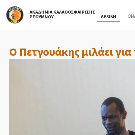
Skip
ΑΚΑΔΗΜΙΑ ΚΑΛΑΘΟΣΦΑΙΡΙΣΗΣ
to
ΑΡΧΙΚΗ
ΟΜ
ΡΕΘΥΜΝΟΥ
main
content
Ο Πετγουάκης μιλάει για