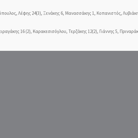
λος, Λέφης 24(3), Ξενάκης 6, Μανασσάκης 1, Κοπανιστός, Λυβιάκης 1
ειραγάκης 16 (2),
Καρακεσισόγλου,
Τερζάκης 12(2),
Γιάννης 5,
Πριναράκ