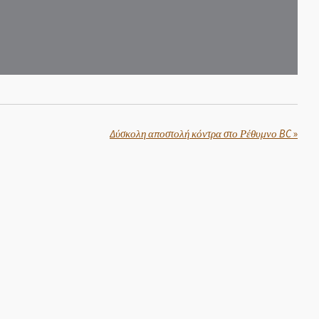
Δύσκολη αποστολή κόντρα στο Ρέθυμνο BC
»