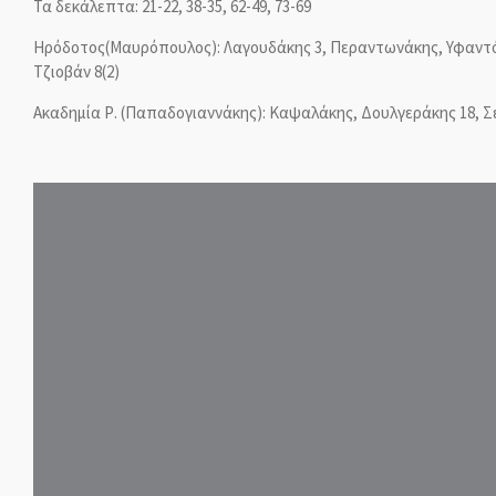
Τα δεκάλεπτα: 21-22, 38-35, 62-49, 73-69
Ηρόδοτος(Μαυρόπουλος): Λαγουδάκης 3, Περαντωνάκης, Υφαντόπου
Τζιοβάν 8(2)
Aκαδημία Ρ. (Παπαδογιαννάκης): Καψαλάκης,
Δουλγεράκης 18,
Σ