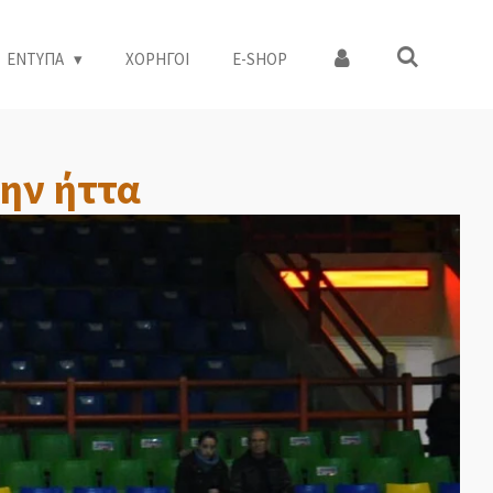
ΕΝΤΥΠΑ
ΧΟΡΗΓΟΙ
Ε-SHOP
την ήττα