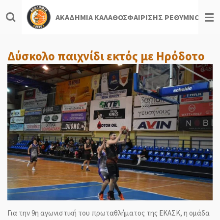
Skip
ΑΚΑΔΗΜΙΑ ΚΑΛΑΘΟΣΦΑΙΡΙΣΗΣ ΡΕΘΥΜΝΟΥ
to
main
content
Δύσκολο παιχνίδι εκτός με Ηρόδοτο
Για την 9η αγωνιστική του πρωταθλήματος της ΕΚΑΣΚ, η ομάδα