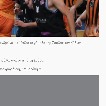
ανδρώνσ τις 19:00 στο γήπεδο της Σούδας τον Κύδων.
οζ φύλλο αγώνα από τη Σούδα.
, Μακρογιάννη, Καψαλάκη Μ.