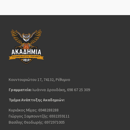
Κουντουριώτου 17, 74132, Ρέθυμνο
Γραμματεία:
Ιωάννα Δρουδάκη, 698 67 25 309
Τμήμα Ανάπτυξης Ακαδημιών:
Κυριάκος Μίχας: 6948288288
Γιώργος Σαμπουντζής: 6932359111
Βασίλης Θεοδωρής: 6972971005