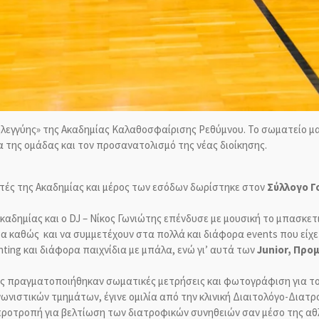
ηλεγγύης» της Ακαδημίας Καλαθοσφαίρισης Ρεθύμνου. Το σωματείο μας
 της ομάδας και τον προσανατολισμό της νέας διοίκησης.
ητές της Ακαδημίας και μέρος των εσόδων δωρίστηκε στον
Σύλλογο Γ
καδημίας και ο DJ – Νίκος Γωνιώτης επένδυσε με μουσική το μπασκε
φα καθώς και να συμμετέχουν στα πολλά και διάφορα events που είχε
ting και διάφορα παιχνίδια με μπάλα, ενώ γι’ αυτά των
Junior, Προμ
ς πραγματοποιήθηκαν σωματικές μετρήσεις και φωτογράφιση για τον
γωνιστικών τμημάτων, έγινε ομιλία από την κλινική Διαιτολόγο-Δια
 προτροπή για βελτίωση των διατροφικών συνηθειών σαν μέσο της αθ