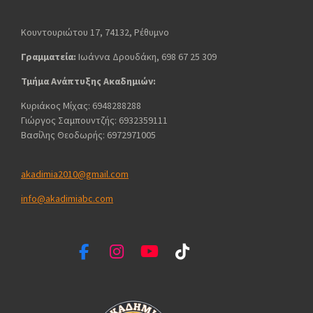
Κουντουριώτου 17, 74132, Ρέθυμνο
Γραμματεία:
Ιωάννα Δρουδάκη, 698 67 25 309
Τμήμα Ανάπτυξης Ακαδημιών:
Κυριάκος Μίχας: 6948288288
Γιώργος Σαμπουντζής: 6932359111
Βασίλης Θεοδωρής: 6972971005
akadimia2010@gmail.com
info@akadimiabc.com
F
I
Y
T
a
n
o
i
c
s
u
k
e
t
T
T