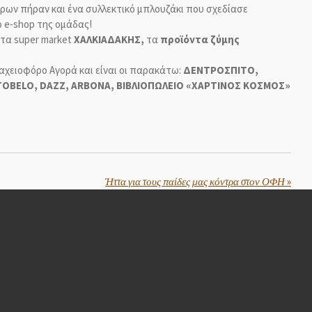
ρων πήραν και ένα συλλεκτικό μπλουζάκι που σχεδίασε
ο e-shop της ομάδας!
 τα super market
ΧΑΛΚΙΑΔΑΚΗΣ,
τα
προϊόντα ζύμης
χειοφόρο Αγορά και είναι οι παρακάτω:
ΔΕΝΤΡΟΣΠΙΤΟ,
RTOBELO, DAZZ, ARBONA, ΒΙΒΛΙΟΠΩΛΕΙΟ «ΧΑΡΤΙΝΟΣ ΚΟΣΜΟΣ»
Ήττα για τους παίδες μας κόντρα στον ΟΦΗ
»