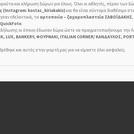
ούτα και κλήρωση δώρων για όλους. Όλοι οι αθλητές, πέραν των δώ
(Instagram: kostas_kiriakakis)
και θα είναι σύντομα διαθέσιμο στ
θησαν εθελοντικά, τα
αρτοποιία – ζαχαροπλαστεία ΣΑΒΟΪΔΑΚΗΣ
,
QuickFoto
.
κδήλωσης οι όποιοι έδωσαν δώρα ώστε να πραγματοποιήσουμε την Λα
RK, LUX, BANKERY, ΦΟΥΡΝΑΚΙ, ITALIAN CORNER/ ΚΑΝΔΑΥΛΟΣ, PO
έθηκε και αυτός στην γιορτή μας για να είμαστε όλοι ασφαλείς.