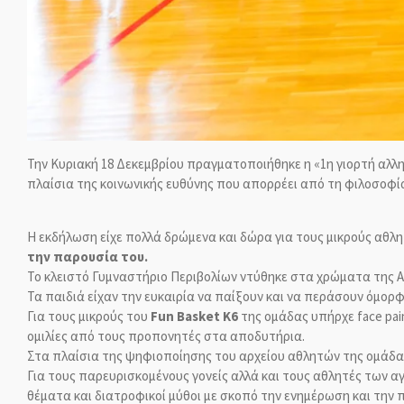
Την Κυριακή 18 Δεκεμβρίου πραγματοποιήθηκε η «1η γιορτή αλλ
πλαίσια της κοινωνικής ευθύνης που απορρέει από τη φιλοσοφία
Η εκδήλωση είχε πολλά δρώμενα και δώρα για τους μικρούς αθλ
την παρουσία του.
Το κλειστό Γυμναστήριο Περιβολίων ντύθηκε στα χρώματα της Α
Τα παιδιά είχαν την ευκαιρία να παίξουν και να περάσουν όμορ
Για τους μικρούς του
Fun Basket Κ6
της ομάδας υπήρχε face pain
ομιλίες από τους προπονητές στα αποδυτήρια.
Στα πλαίσια της ψηφιοποίησης του αρχείου αθλητών της ομάδα
Για τους παρευρισκομένους γονείς αλλά και τους αθλητές των α
θέματα και διατροφικοί μύθοι με σκοπό την ενημέρωση και την