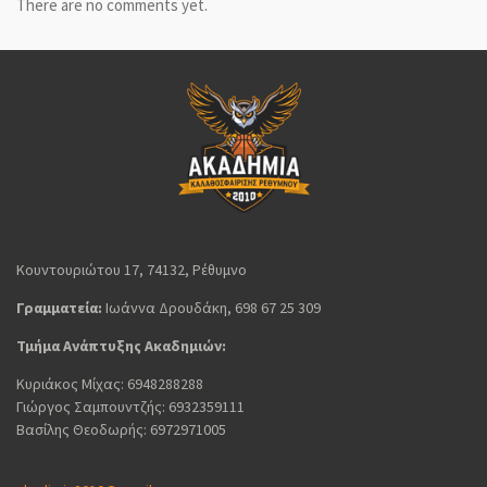
There are no comments yet.
Κουντουριώτου 17, 74132, Ρέθυμνο
Γραμματεία:
Ιωάννα Δρουδάκη, 698 67 25 309
Τμήμα Ανάπτυξης Ακαδημιών:
Κυριάκος Μίχας: 6948288288
Γιώργος Σαμπουντζής: 6932359111
Βασίλης Θεοδωρής: 6972971005