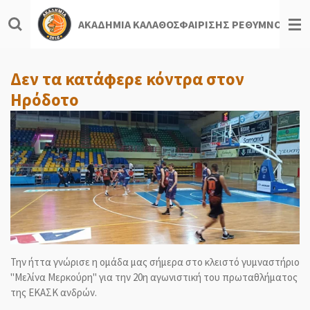
Skip
ΑΚΑΔΗΜΙΑ ΚΑΛΑΘΟΣΦΑΙΡΙΣΗΣ ΡΕΘΥΜΝΟΥ
to
main
content
Δεν τα κατάφερε κόντρα στον
Ηρόδοτο
Την ήττα γνώρισε η ομάδα μας σήμερα στο κλειστό γυμναστήριο
"Μελίνα Μερκούρη" για την 20η αγωνιστική του πρωταθλήματος
της ΕΚΑΣΚ ανδρών.