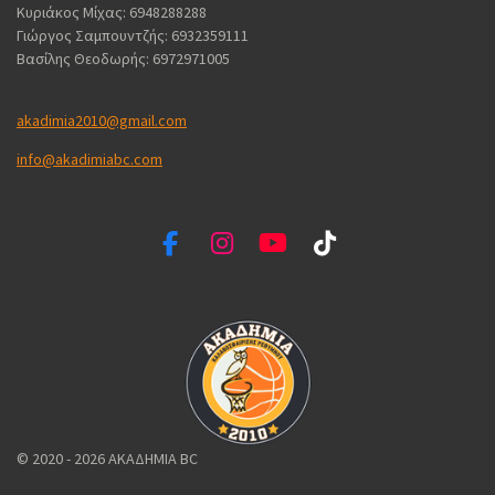
Κυριάκος Μίχας: 6948288288
Γιώργος Σαμπουντζής: 6932359111
Βασίλης Θεοδωρής: 6972971005
akadimia2010@gmail.com
info@akadimiabc.com
F
I
Y
T
a
n
o
i
c
s
u
k
e
t
T
T
b
a
u
o
o
g
b
k
o
r
e
k
a
m
© 2020 - 2026 ΑΚΑΔΗΜΙΑ BC