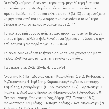
Οι φιλοξενούμενοι ήταν ανώτεροι στην μεγαλύτερη διάρκεια
του αγώνα με την Ακαδημία να είναι μέσα στο παιχνίδι στο
πρώτο δεκάλεπτο όπου και έκλεισε στο -8 (15-23) με τη συνέχεια
να μην είναι καλή και την διαφορά να ανεβαίνει στο δεύτερο
δεκάλεπτο και το ημίχρονο να κλείνει με 26-47.
Το δεύτερο ημίχρονο οι παίκτες μας προσπάθησαν να βγάλουν
μια αντίδραση αλλά οι φιλοξενούμενοι έβρισκαν τις λύσεις στην
επίθεση και η διαφορά πήγε με -15 (46-61).
Το τελευταίο δεκάλεπτο ήταν διαδικαστικού χαρακτήρα με το
τελικό 55-84 να αποτυπώνει την εικόνα του αγώνα.
Τα δεκάλεπτα: 15-23, 26-47, 46-61, 55-84
Ακαδημία Ρ. ( Παπαδογιαννάκης): Καψαλάκης Δ.3(1), Καψαλακης
Μ.,Σειραγάκης 4, Τερζάκης, Καρακεσισόγλου,Γεραναστάσης,
Σαμιώτης, Πριναράκης 11(1), Δουλγεράκης 23(2), Σαρειδάκης 11,
Γιάννης 2, Θεοδωρής Ηρόδοτος (Μαυρόπουλος): λαγουδάκης 8,
Περαντωνάκης, Υφαντόπουλος, Λέφης 27(5) Ξενάκης 18(2),
Μανασσάκης 2 Λυβιάκης 6, Μπαμπιολάκης 2, Αντιφυλλιώτης 6(2)
Ευθυμίου 13, Γκέκα, Αλετράς 2