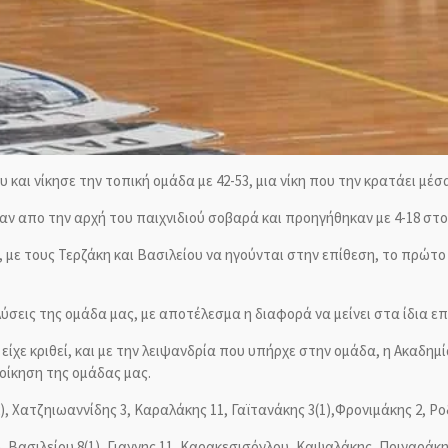
υ και νίκησε την τοπική ομάδα με 42-53, μια νίκη που την κρατάει 
καν απο την αρχή του παιχνιδιού σοβαρά και προηγήθηκαν με 4-18 στ
 με τους Τερζάκη και Βασιλείου να ηγούνται στην επίθεση, το πρώτο
ύσεις της ομάδα μας, με αποτέλεσμα η διαφορά να μείνει στα ίδια επί
είχε κριθεί, και με την λειψανδρία που υπήρχε στην ομάδα, η Ακαδημί
διοίκηση της ομάδας μας.
), Χατζηιωαννίδης 3, Καραλάκης 11, Γα
ϊτανάκης
3(1),Φρονιμάκης 2, Ρ
), Βασιλείου 8(1), Γιαννης 11, Καρακεσισόγλου, Καψαλάκης, Πριναράκη