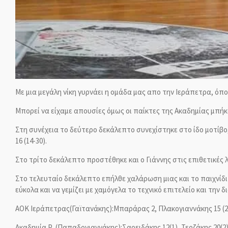
Με μια μεγάλη νίκη γυρνάει η ομάδα μας απο την Ιεράπετρα, όπο
Μπορεί να είχαμε απουσίες όμως οι παίκτες της Ακαδημίας μπή
Στη συνέχεια το δεύτερο δεκάλεπτο συνεχίστηκε στο ίδο μοτίβο,
16 (14-30).
Στο τρίτο δεκάλεπτο προστέθηκε και ο Γιάννης στις επιθετικές λ
Στο τελευταίο δεκάλεπτο επήλθε χαλάρωση μιας και το παιχνίδι 
εύκολα και να γεμίζει με χαμόγελα το τεχνικό επιτελείο και την 
ΑΟΚ Ιεράπετρας(Γα
ϊτανάκης
):Μπαράρας 2, Πλακογιαννάκης 15 (2
Ακαδημία Ρ. (Παπαδογιαννάκης):Σαρειδάκης 12(1), Τερζάκης 20(2