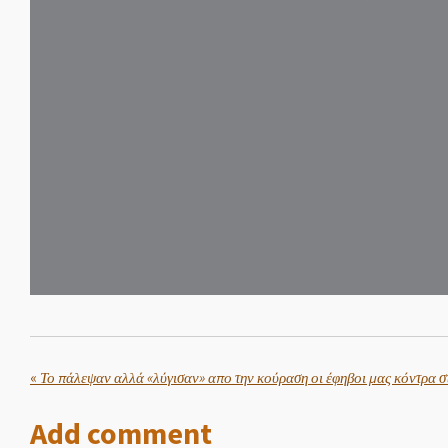
«
Το πάλεψαν αλλά «λύγισαν» απο την κούραση οι έφηβοι μας κόντρα σ
Add comment