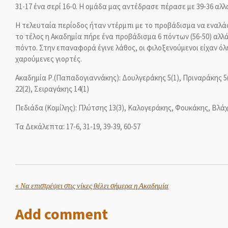
31-17 ένα σερί 16-0. Η ομάδα μας αντέδρασε πέρασε με 39-36 αλλ
Η τελευταία περίοδος ήταν ντέρμπι με το προβάδισμα να εναλάσ
το τέλος η Ακαδημία πήρε ένα προβάδισμα 6 πόντων (56-50) αλλά
πόντο. Στην επαναφορά έγινε λάθος, οι φιλοξενούμενοι είχαν όλη 
χαρούμενες γιορτές.
Ακαδημία Ρ.
(Παπαδογιαννάκης):
Δουλγεράκης 5(1), Πριναράκης 5(
22(2), Σειραγάκης 14(1)
Πεδιάδα (Κομίλης): Πλύτσης 13(3), Καλογεράκης, Φουκάκης, Βλά
Τα Δεκάλεπτα: 17-6, 31-19, 39-39, 60-57
«
Να επιστρέψει στις νίκες θέλει σήμερα η Ακαδημία
Add comment