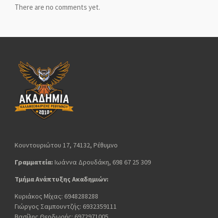
There are no comments yet.
Κουντουριώτου 17, 74132, Ρέθυμνο
Γραμματεία:
Ιωάννα Δρουδάκη, 698 67 25 309
Τμήμα Ανάπτυξης Ακαδημιών:
Κυριάκος Μίχας: 6948288288
Γιώργος Σαμπουντζής: 6932359111
Βασίλης Θεοδωρής: 6972971005