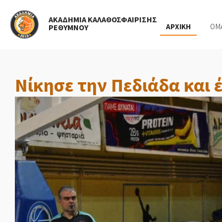
Skip
ΑΚΑΔΗΜΙΑ ΚΑΛΑΘΟΣΦΑΙΡΙΣΗΣ
to
ΑΡΧΙΚΗ
ΟΜ
ΡΕΘΥΜΝΟΥ
main
content
Νίκησε την Πεδιάδα και 