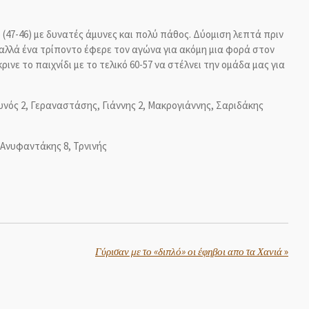
(47-46) με δυνατές άμυνες και πολύ πάθος. Δύομιση λεπτά πριν
4 αλλά ένα τρίποντο έφερε τον αγώνα για ακόμη μια φορά στον
ινε το παιχνίδι με το τελικό 60-57 να στέλνει την ομάδα μας για
Ξυνός 2, Γεραναστάσης, Γιάννης 2, Mακρογιάννης, Σαριδάκης
 Ανυφαντάκης 8, Τρνινής
Γύρισαν με το «διπλό» οι έφηβοι απο τα Χανιά
»