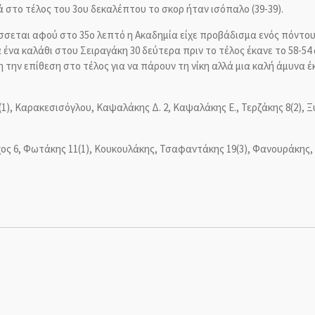
ά στο τέλος του 3ου δεκαλέπτου το σκορ ήταν ισόπαλο (39-39).
σεται αφού στο 35ο λεπτό η Ακαδημία είχε προβάδισμα ενός πόντου 
 ένα καλάθι στου Σειραγάκη 30 δεύτερα πριν το τέλος έκανε το 58-5
την επίθεση στο τέλος για να πάρουν τη νίκη αλλά μια καλή άμυνα έκρ
1), Καρακεσισόγλου, Καψαλάκης Δ. 2, Καψαλάκης Ε., Τερζάκης 8(2), 
χος 6, Φωτάκης 11(1), Κουκουλάκης, Τσαφαντάκης 19(3), Φανουράκης,