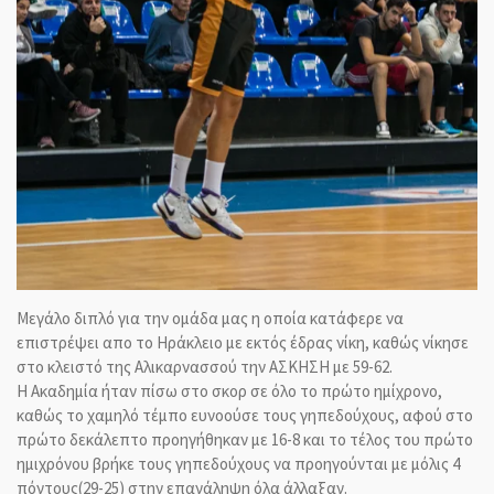
Μεγάλο διπλό για την ομάδα μας η οποία κατάφερε να
επιστρέψει απο το Ηράκλειο με εκτός έδρας νίκη, καθώς νίκησε
στο κλειστό της Αλικαρνασσού την ΑΣΚΗΣΗ με 59-62.
Η Ακαδημία ήταν πίσω στο σκορ σε όλο το πρώτο ημίχρονο,
καθώς το χαμηλό τέμπο ευνοούσε τους γηπεδούχους, αφού στο
πρώτο δεκάλεπτο προηγήθηκαν με 16-8 και το τέλος του πρώτο
ημιχρόνου βρήκε τους γηπεδούχους να προηγούνται με μόλις 4
πόντους(29-25) στην επανάληψη όλα άλλαξαν.