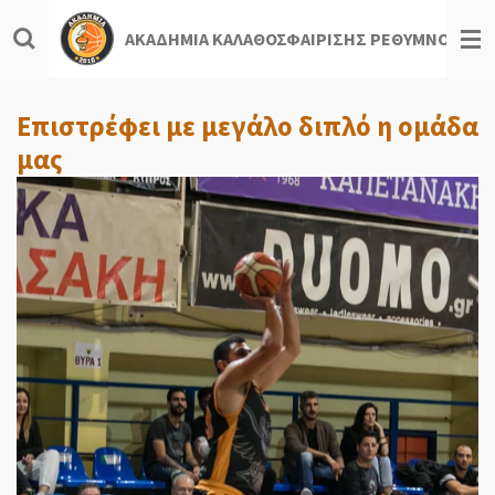
Skip
ΑΚΑΔΗΜΙΑ ΚΑΛΑΘΟΣΦΑΙΡΙΣΗΣ ΡΕΘΥΜΝΟΥ
to
main
content
Επιστρέφει με μεγάλο διπλό η ομάδα
μας