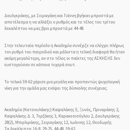
Δουλγεράκης, με Σειραγάκη και Γιάννη βγήκαν μπροστά με
αποτέλεσμα η να αλλάξει ο ρυθμός και το τέλος του τρίτου
δεκαλέπτου να μας βρει μπροστά με 44-48.
Στην τελευταία περίοδο η Ακαδημία συνέχιζε να ελέγχει πλήρως
τον ρυθμό του παιχνιδιού και μάλιστα η τελική διαφορά θα ήταν
ακόμη μεγαλύτερη, αν στο τέλος οι παίκτες της ΑΣΚΗΣΗΣ δεν
ευστοχούσαν σε κάποια τυχερά σουτ.
Το τελικό 59-62 χάρισε μια μεγάλη και προπαντώς ψυχολογική
νίκη για την ομάδα μας ενόψει της δύσκολης συνέχειας.
Ακαδημία (Κατσουλάκης):Kαψαλάκης Ε, Ξυνός, Πριναράκης 2,
Καψαλάκης Δ. 3, Τερζάκης 3, Καρακεσισόγλου 2, Δουλγεράκης
28(2), Μπιρλιράκης, Σειραγάκης 12, Ιωάννης 12, Θεοδωρής
Τα δεκάλεπτα: 16-8, 29-25, 44-48, 59-62