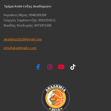
Τμήμα Ανάπτυξης Ακαδημιών:
Κυριάκος Μίχας: 6948288288
Γιώργος Σαμπουντζής: 6932359111
Βασίλης Θεοδωρής: 6972971005
akadimia2010@gmail.com
info@akadimiabc.com
F
I
Y
T
a
n
o
i
c
s
u
k
e
t
T
T
b
a
u
o
o
g
b
k
o
r
e
k
a