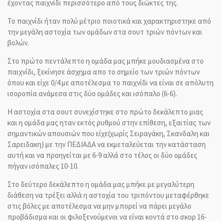
έχοντας παιχνίδι περισσότερο από τους διώκτες της.
Το παιχνίδι ήταν πολύ μέτριο ποιοτικά και χαρακτηριστηκε από
την μεγάλη αστοχία των ομάδων στα σουτ τριών πόντων και
βολών.
Στο πρώτο πεντάλεπτο η ομάδα μας μπήκε μουδιασμένα στο
παιχνίδι, ξεκίνησε άσχημα απο το σημείο των τριών πόντων
όπου και είχε 0/4 με αποτέλεσμα το παιχνίδι να είναι σε απόλυτη
ισοροπία ανάμεσα στις δύο ομάδες και ισόπαλο (6-6).
Η αστοχία στα σουτ συνεχίστηκε στο πρώτο δεκάλεπτο μιας
και η ομάδα μας ηταν εκτός ρυθμού στην επίθεση, εξαιτίας των
σημαντικών απουσιών που είχε(χωρίς Σειραγάκη, Σκανδαλη και
Σαρειδακη) με την ΠΕΔΙΑΔΑ να εκμεταλεύεται την κατάσταση
αυτή και να προηγείται με 6-9 αλλά στο τέλος οι δύο ομάδες
πήγαν ισόπαλες 10-10.
Στο δεύτερο δεκάλεπτο η ομάδα μας μπήκε με μεγαλύτερη
διάθεση να τρέξει αλλά η αστοχία του τριπόντου μεταφέρθηκε
στις βόλες με αποτέλεσμα να μην μπορεί να πάρει μεγάλο
προβάδισμα και οι φιλοξενούμενοι να είναι κοντά στο σκορ 16-