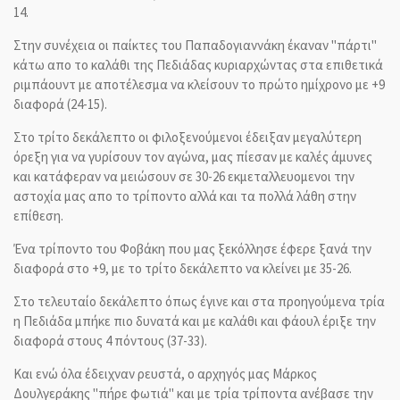
14.
Στην συνέχεια οι παίκτες του Παπαδογιαννάκη έκαναν ''πάρτι''
κάτω απο το καλάθι της Πεδιάδας κυριαρχώντας στα επιθετικά
ριμπάουντ με αποτέλεσμα να κλείσουν το πρώτο ημίχρονο με +9
διαφορά (24-15).
Στο τρίτο δεκάλεπτο οι φιλοξενούμενοι έδειξαν μεγαλύτερη
όρεξη για να γυρίσουν τον αγώνα, μας πίεσαν με καλές άμυνες
και κατάφεραν να μειώσουν σε 30-26 εκμεταλλευομενοι την
αστοχία μας απο το τρίποντο αλλά και τα πολλά λάθη στην
επίθεση.
Ένα τρίποντο του Φοβάκη που μας ξεκόλλησε έφερε ξανά την
διαφορά στο +9, με το τρίτο δεκάλεπτο να κλείνει με 35-26.
Στο τελευταίο δεκάλεπτο όπως έγινε και στα προηγούμενα τρία
η Πεδιάδα μπήκε πιο δυνατά και με καλάθι και φάουλ έριξε την
διαφορά στους 4 πόντους (37-33).
Και ενώ όλα έδειχναν ρευστά, ο αρχηγός μας Μάρκος
Δουλγεράκης ''πήρε φωτιά'' και με τρία τρίποντα ανέβασε την