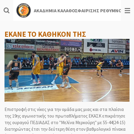
Skip
ΑΚΑΔΗΜΙΑ ΚΑΛΑΘΟΣΦΑΙΡΙΣΗΣ ΡΕΘΥΜΝΟΥ
to
main
content
ΕΚΑΝΕ ΤΟ ΚΑΘΗΚΟΝ ΤΗΣ
Επιστροφή στις νίκες για την ομάδα μας μιας και στα πλαίσια
της 19ης αγωνιστικής του πρωταθλήματος ΕΚΑΣΚ επικράτησε
της ουραγού ΠΕΔΙΑΔΑΣ στο ''Μελίνα Μερκούρη'' με 55-44(24-15)
διατηρώντας έτσι την δεύτερη θέση στον βαθμολογικό πίνακα