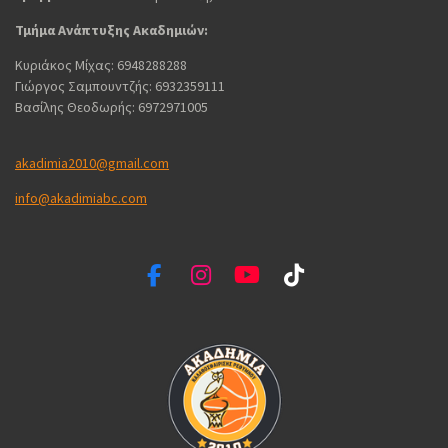
Τμήμα Ανάπτυξης Ακαδημιών:
Κυριάκος Μίχας: 6948288288
Γιώργος Σαμπουντζής: 6932359111
Βασίλης Θεοδωρής: 6972971005
akadimia2010@gmail.com
info@akadimiabc.com
F
I
Y
T
a
n
o
i
c
s
u
k
e
t
T
T
b
a
u
o
o
g
b
k
o
r
e
k
a