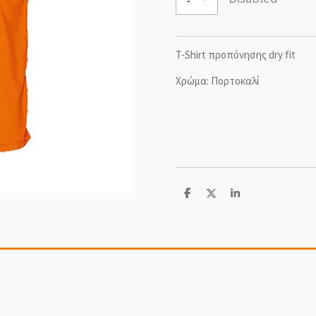
T-Shirt προπόνησης dry fit
Χρώμα: Πορτοκαλί
S
S
S
h
h
h
a
a
a
r
r
r
e
e
e