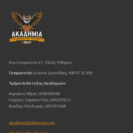
Κουντουριώτου 17, 74132, Ρέθυμνο
Γραμματεία:
Ιωάννα Δρουδάκη, 698 67 25 309
Τμήμα Ανάπτυξης Ακαδημιών:
Κυριάκος Μίχας: 6948288288
Γιώργος Σαμπουντζής: 6932359111
Βασίλης Θεοδωρής: 6972971005
akadimia2010@gmail.com
info@akadimiabc.com