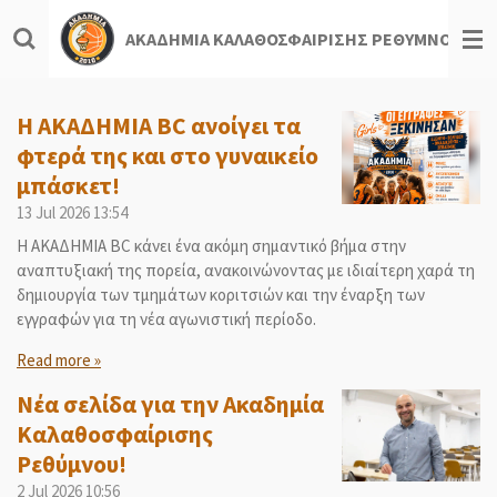
Skip
ΑΚΑΔΗΜΙΑ ΚΑΛΑΘΟΣΦΑΙΡΙΣΗΣ ΡΕΘΥΜΝΟΥ
to
main
content
Η ΑΚΑΔΗΜΙΑ BC ανοίγει τα
φτερά της και στο γυναικείο
μπάσκετ!
13 Jul 2026
13:54
Η ΑΚΑΔΗΜΙΑ BC κάνει ένα ακόμη σημαντικό βήμα στην
αναπτυξιακή της πορεία, ανακοινώνοντας με ιδιαίτερη χαρά τη
δημιουργία των τμημάτων κοριτσιών και την έναρξη των
εγγραφών για τη νέα αγωνιστική περίοδο.
Read more »
Νέα σελίδα για την Ακαδημία
Καλαθοσφαίρισης
Ρεθύμνου!
2 Jul 2026
10:56