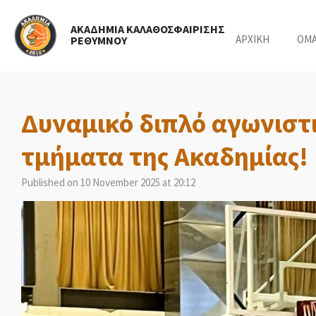
Skip
ΑΚΑΔΗΜΙΑ ΚΑΛΑΘΟΣΦΑΙΡΙΣΗΣ
to
ΑΡΧΙΚΗ
ΟΜ
ΡΕΘΥΜΝΟΥ
main
content
Δυναμικό διπλό αγωνιστι
τμήματα της Ακαδημίας!
Published on 10 November 2025 at 20:12