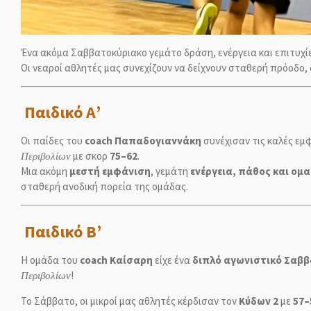
Ένα ακόμα Σαββατοκύριακο γεμάτο δράση, ενέργεια και επιτυχί
Οι νεαροί αθλητές μας συνεχίζουν να δείχνουν σταθερή πρόοδο,
Παιδικό Α’
Οι παίδες του
coach Παπαδογιαννάκη
συνέχισαν τις καλές εμ
Περιβολίων
με σκορ
75–62
.
Μια ακόμη
μεστή εμφάνιση
, γεμάτη
ενέργεια, πάθος και ομ
σταθερή ανοδική πορεία της ομάδας.
Παιδικό Β’
Η ομάδα του
coach Καίσαρη
είχε ένα
διπλό αγωνιστικό Σαβ
Περιβολίων
!
Το Σάββατο, οι μικροί μας αθλητές κέρδισαν τον
Κύδων 2
με
57–