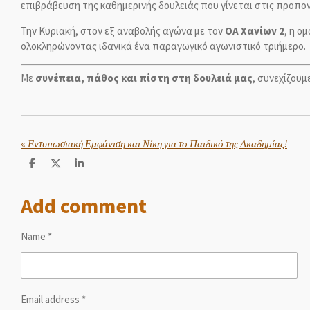
επιβράβευση της καθημερινής δουλειάς που γίνεται στις προπον
Την Κυριακή, στον εξ αναβολής αγώνα με τον
ΟΑ Χανίων 2
, η ο
ολοκληρώνοντας ιδανικά ένα παραγωγικό αγωνιστικό τριήμερο.
Με
συνέπεια, πάθος και πίστη στη δουλειά μας
, συνεχίζουμ
«
Εντυπωσιακή Εμφάνιση και Νίκη για το Παιδικό της Ακαδημίας!
S
S
S
h
h
h
a
a
a
Add comment
r
r
r
e
e
e
Name *
Email address *