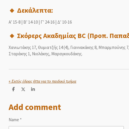
🔸 Δεκάλεπτα:
Α’ 15-8 | Β’ 14-10 | Γ’ 24-16 | Δ’ 10-16
🔸 Σκόρερς Ακαδημίας BC (Προπ. Παπα
Χανιωτάκης 17, Θυμιατζής 14 (4), Γιαννακάκης 8, Μπαρμπούνης 7
Σταράκης 1, Νιολάκης, Μαραγκουδάκης.
«
Εκτός έδρας ήττα για το παιδικό τμήμα
S
S
S
h
h
h
a
a
a
Add comment
r
r
r
e
e
e
Name *