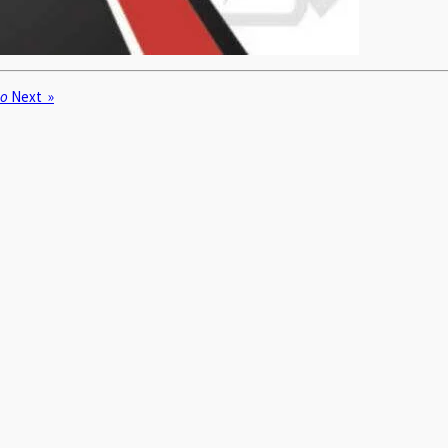
co
Next
»