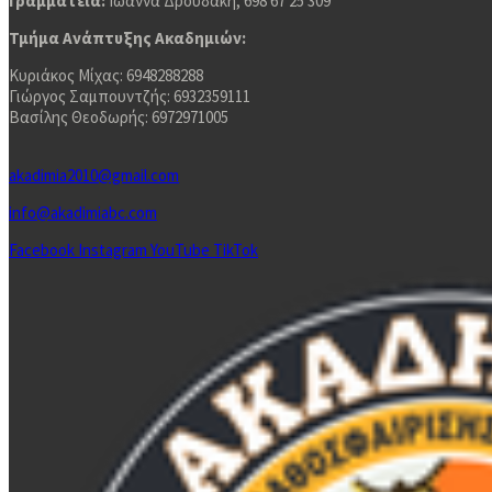
Γραμματεία:
Ιωάννα Δρουδάκη, 698 67 25 309
Τμήμα Ανάπτυξης Ακαδημιών:
Κυριάκος Μίχας: 6948288288
Γιώργος Σαμπουντζής: 6932359111
Βασίλης Θεοδωρής: 6972971005
akadimia2010@gmail.com
info@akadimiabc.com
Facebook
Instagram
YouTube
TikTok