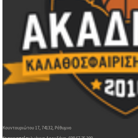
Κουντουριώτου 17, 74132, Ρέθυμνο