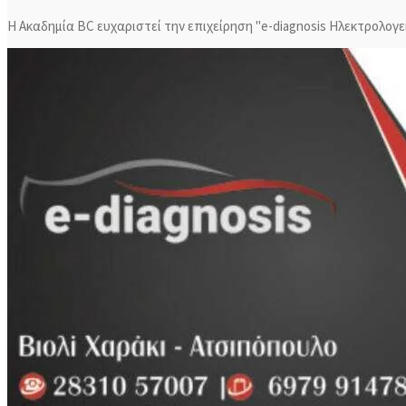
Η Ακαδημία ΒC ευχαριστεί την επιχείρηση "e-diagnosis Ηλεκτρολογ